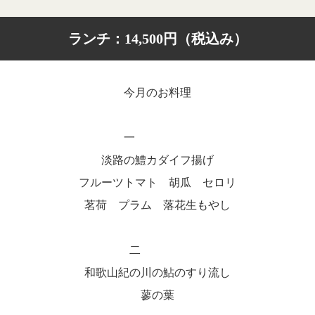
ランチ：14,500円（税込み）
今月のお料理
一
淡路の鱧カダイフ揚げ
フルーツトマト 胡瓜 セロリ
茗荷 プラム 落花生もやし
二
和歌山紀の川の鮎のすり流し
蓼の葉