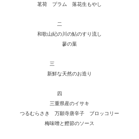
茗荷 プラム 落花生もやし
二
和歌山紀の川の鮎のすり流し
蓼の葉
三
新鮮な天然のお造り
四
三重県産のイサキ
つるむらさき 万願寺唐辛子 ブロッコリー
梅味噌と鰹節のソース