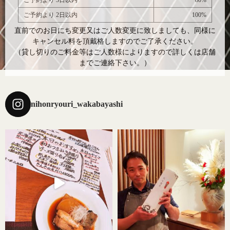
ご予約より 3日以内
80%
ご予約より 2日以内
100%
直前でのお日にち変更又はご人数変更に致しましても、同様に
キャンセル料を頂戴格しますのでご了承ください。
（貸し切りのご料金等はご人数様によりますので詳しくは店舗
までご連絡下さい。）
nihonryouri_wakabayashi