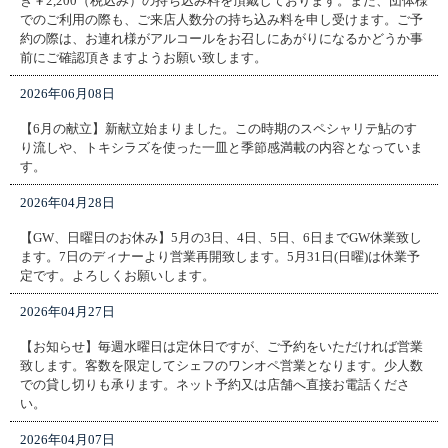
き￥2,200（税込み）の持ち込み料を頂戴しております。また、団体様
でのご利用の際も、ご来店人数分の持ち込み料を申し受けます。ご予
約の際は、お連れ様がアルコールをお召しにあがりになるかどうか事
前にご確認頂きますようお願い致します。
2026年06月08日
【6月の献立】新献立始まりました。この時期のスペシャリテ鮎のす
り流しや、トキシラズを使った一皿と季節感満載の内容となっていま
す。
2026年04月28日
【GW、日曜日のお休み】5月の3日、4日、5日、6日までGW休業致し
ます。7日のディナーより営業再開致します。5月31日(日曜)は休業予
定です。よろしくお願いします。
2026年04月27日
【お知らせ】毎週水曜日は定休日ですが、ご予約をいただければ営業
致します。客数を限定してシェフのワンオペ営業となります。少人数
での貸し切りも承ります。ネット予約又は店舗へ直接お電話くださ
い。
2026年04月07日